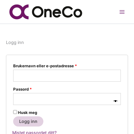
Hopp
rett
til
innholdet
Logg inn
Påkrevd
Brukernavn eller e-postadresse
*
Påkrevd
Passord
*
Husk meg
Logg inn
Mistet passordet ditt?