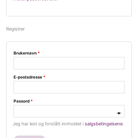
Registrer
Påkrevd
Brukernavn
*
Påkrevd
E-postadresse
*
Påkrevd
Passord
*
Jeg har lest og forstått innholdet i
salgsbetingelsene
.